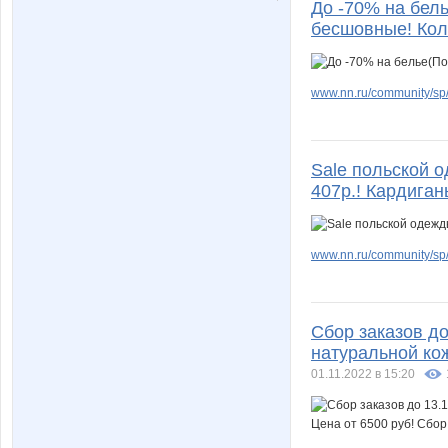
До -70% на бель
бесшовные! Кол
www.nn.ru/community/sp/m
Sale польской 
407р.! Кардиган
www.nn.ru/community/sp/
Сбор заказов до 
натуральной кож
01.11.2022 в 15:20