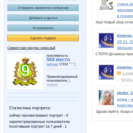
сумок мн
Отправить приватное сообщение
женские
в подар
Добавить в друзья
Ура! Новый сбор отл
Игнорировать
Девочка
Сделать подарок
28.11. 
женщин.
Совместная покупка: взрослый
СТОП!!! Дозаказы пр
популярность:
564 место
+7 ↑
рейтинг
17152
?
Девочка
1 ком
Привилегированный
,
Читать
пользователь
9
уровня
alenka_1
дома - 
комплек
Статистика портрета:
Здравствуйте. Когда 
сейчас просматривают портрет - 0
зарегистрированные пользователи
посетившие портрет за 7 дней - 1