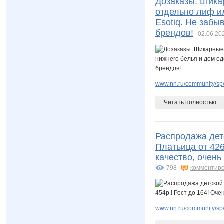
Дозаказы. Шикар
отдельно лиф и
Esotiq. Не забы
брендов!
02.06.20
www.nn.ru/community/sp/m
Читать полностью
Распродажа дет
Платьица от 426
качество, очень
798
комментир
www.nn.ru/community/sp/d