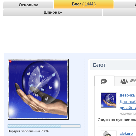
Блог
( 1444 )
Основное
Шпионаж
Блог
45
Девочка
Для люб
дизайн 
коммент
Скидка на мужские х
Портрет заполнен на 73 %
alekpro