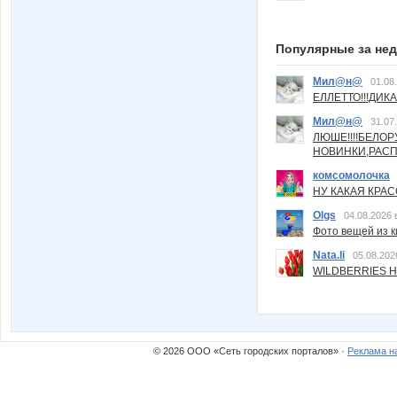
Популярные за не
Мил@н@
01.08
ЕЛЛЕТТО!!!ДИК
Мил@н@
31.07
ЛЮШЕ!!!!БЕЛО
НОВИНКИ,РАСП
комсомолочка
НУ КАКАЯ КРАСОТ
Olgs
04.08.2026 
Фото вещей из ки
Nata.li
05.08.202
WILDBERRIES Н
© 2026 ООО «Сеть городских порталов» ·
Реклама н