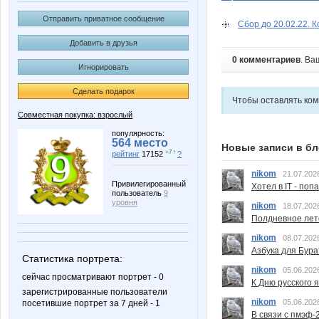
Отправить приватное сообщение
Сбор до 20.02.22. Ко
Добавить в друзья
0 комментариев
. Ва
Игнорировать
Сделать подарок
Чтобы оставлять ко
Совместная покупка: взрослый
популярность:
564 место
Новые записи в бл
+7 ↑
рейтинг
17152
?
nikom
21.07.202
Привилегированный
Хотел в IT - поп
пользователь
9
уровня
nikom
18.07.202
Полдневное лет
nikom
08.07.202
Азбука для Бура
Статистика портрета:
nikom
05.06.202
сейчас просматривают портрет - 0
К Дню русского 
зарегистрированные пользователи
nikom
05.06.202
посетившие портрет за 7 дней - 1
В связи с пмэф-