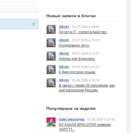
Новые записи в блогах
nikom
21.07.2026 в 09:00
Хотел в IT - попал в рабство.
nikom
18.07.2026 в 19:19
Полдневное лето.
nikom
08.07.2026 в 13:07
Азбука для Буратино.
nikom
05.06.2026 в 15:55
К Дню русского языка.
nikom
05.06.2026 в 10:32
В связи с пмэф-26 напомним, как
они раззоряли Россию.
Популярные за неделю
комсомолочка
01.08.2026 в 13:45
НУ КАКАЯ КРАСОТА!!! новинки
ЧАРУТТ...