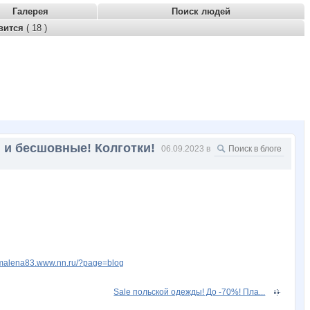
Галерея
Поиск людей
вится
( 18 )
I и бесшовные! Колготки!
06.09.2023 в
amalena83.www.nn.ru/?page=blog
Sale польской одежды! До -70%! Пла...