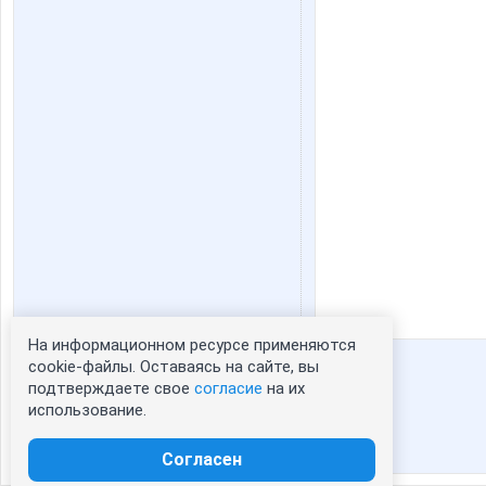
На информационном ресурсе применяются
Статистика портрета:
cookie-файлы. Оставаясь на сайте, вы
подтверждаете свое
согласие
на их
сейчас просматривают портрет - 0
использование.
зарегистрированные пользователи
посетившие портрет за 7 дней - 1
Согласен