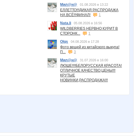
Мил@н@
01.08.2026 в 13:22
ЕЛЛЕТТО!!!ДИКАЯ РАСПРОДАЖА
НА ВСЁ!!!ФИНАЛ!
1
Nata.li
05.08.2026 в 16:56
WILDBERRIES НЕРВНО КУРИТ В
СТОРОНК...
1
Olgs
04.08.2026 в 17:28
Фото вещей из китайского выкупа!
П...
3
Мил@н@
31.07.2026 в 16:00
ЛЮШЕ!!!!БЕЛОРУССКАЯ КРАСОТА!
ОТЛИЧНОЕ КАЧЕСТВО,ЦЕНЫ!!!
КРУТЫЕ
НОВИНКИ,РАСПРОДАЖА!!!