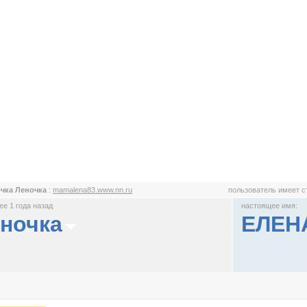
чка Леночка
:
mamalena83.www.nn.ru
пользователь имеет 
е 1 года назад
настоящее имя:
ночка
ЕЛЕН