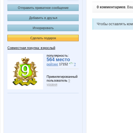
0 комментариев
. Ва
Отправить приватное сообщение
Добавить в друзья
Чтобы оставлять ко
Игнорировать
Сделать подарок
Совместная покупка: взрослый
популярность:
564 место
+7 ↑
рейтинг
17152
?
Привилегированный
пользователь
9
уровня