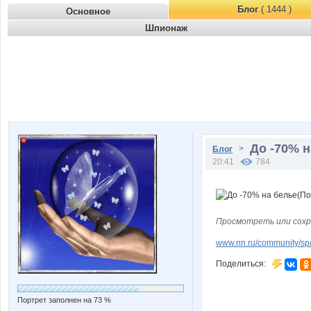
Блог
( 1444 )
Основное
Шпионаж
До -70% н
>
Блог
20:41
784
Просмотреть или сохр
www.nn.ru/community/sp/m
Поделиться:
Портрет заполнен на 73 %