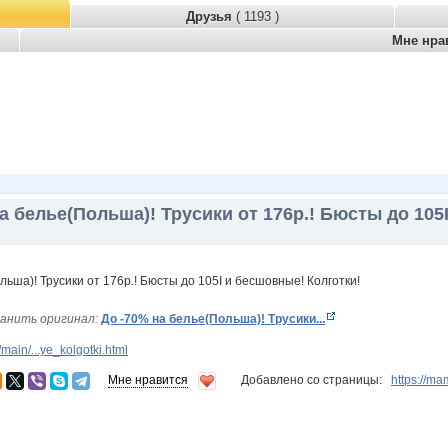
Друзья
( 1193 )
Мне нра
а белье(Польша)! Трусики от 176р.! Бюсты до 105
анить оригинал:
До -70% на белье(Польша)! Трусики...
ain/...ye_kolgotki.html
Мне нравится
Добавлено со страницы:
https://m