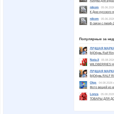
Азбука для Бура
nikom
05.06.202
К Дню русского 
nikom
05.06.202
В связи с пмэф-
Популярные за не
ЛУЧШАЯ МАРК
[b]Обувь Ralf Ri
Nata.li
05.08.202
WILDBERRIES Н
ЛУЧШАЯ МАРК
[b]Обувь RALF RI
Olgs
04.08.2026 
Фото вещей из ки
Lonza
05.08.2026
ТОВАРЫ ДЛЯ ДО