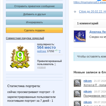
https://mamalena83.www
Отправить приватное сообщение
Сбор до 20.02.22. 
Добавить в друзья
Игнорировать
1 комментарий
Сделать подарок
Девочка Ле
Скидка на м
Совместная покупка: взрослый
популярность:
564 место
+7 ↑
рейтинг
17152
?
Чтобы оставлять ко
Привилегированный
пользователь
9
уровня
Новые записи в бл
nikom
21.07.202
Хотел в IT - поп
Статистика портрета:
nikom
18.07.202
сейчас просматривают портрет - 0
Полдневное лет
зарегистрированные пользователи
посетившие портрет за 7 дней - 1
nikom
08.07.202