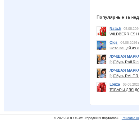
Популярные за не
Nata.li
05.08.202
WILDBERRIES Н
Olgs
04.08.2026 
Фото вещей из ки
ЛУЧШАЯ МАРК
[b]Обувь Ralf Ri
ЛУЧШАЯ МАРК
[b]Обувь RALF RI
Lonza
05.08.2026
ТОВАРЫ ДЛЯ ДО
© 2026 ООО «Сеть городских порталов» ·
Реклама н