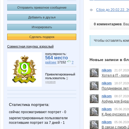
Отправить приватное сообщение
Сбор до 20.02.22. Э
Добавить в друзья
0 комментариев
. Ва
Игнорировать
Сделать подарок
Чтобы оставлять ко
Совместная покупка: взрослый
популярность:
564 место
Новые записи в бл
+7 ↑
рейтинг
17152
?
nikom
21.07.202
Привилегированный
Хотел в IT - поп
пользователь
9
уровня
nikom
18.07.202
Полдневное лет
nikom
08.07.202
Азбука для Бура
Статистика портрета:
nikom
05.06.202
сейчас просматривают портрет - 0
К Дню русского 
зарегистрированные пользователи
nikom
05.06.202
посетившие портрет за 7 дней - 1
В связи с пмэф-