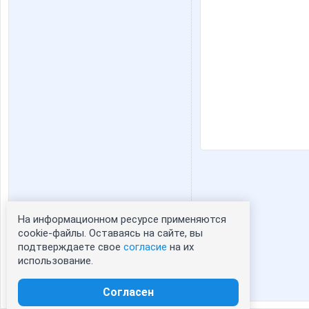
На информационном ресурсе применяются
Статистика портрета:
cookie-файлы. Оставаясь на сайте, вы
подтверждаете свое
согласие
на их
сейчас просматривают портрет - 0
использование.
зарегистрированные пользователи
посетившие портрет за 7 дней - 1
Согласен