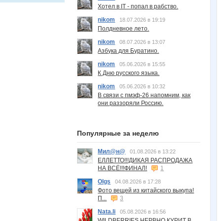
Хотел в IT - попал в рабство.
nikom
18.07.2026 в 19:19
Полдневное лето.
nikom
08.07.2026 в 13:07
Азбука для Буратино.
nikom
05.06.2026 в 15:55
К Дню русского языка.
nikom
05.06.2026 в 10:32
В связи с пмэф-26 напомним, как
они раззоряли Россию.
Популярные за неделю
Мил@н@
01.08.2026 в 13:22
ЕЛЛЕТТО!!!ДИКАЯ РАСПРОДАЖА
НА ВСЁ!!!ФИНАЛ!
1
Olgs
04.08.2026 в 17:28
Фото вещей из китайского выкупа!
П...
3
Nata.li
05.08.2026 в 16:56
WILDBERRIES НЕРВНО КУРИТ В