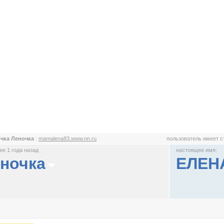
чка Леночка
:
mamalena83.www.nn.ru
пользователь имеет 
е 1 года назад
настоящее имя:
ночка
ЕЛЕН