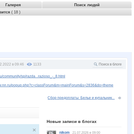
Галерея
Поиск людей
вится
( 18 )
2.2022 в 09:46
1133
u/community/sp/razda...razioso_-_8.html
www.nn.ru/popup.php?c=classForum&m=mainForum&s=2836&do=theme
Сбор предоплаты. Белье и купальник...
Новые записи в блогах
nikom
21.07.2026 в 09:00