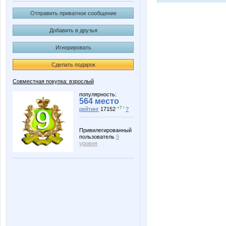
Отправить приватное сообщение
Добавить в друзья
Игнорировать
Сделать подарок
Совместная покупка: взрослый
популярность:
564 место
+7 ↑
рейтинг
17152
?
Привилегированный
пользователь
9
уровня