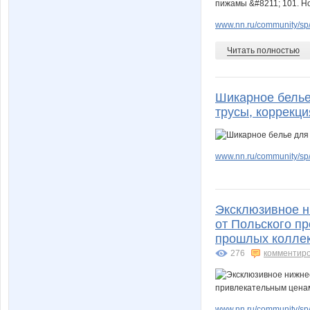
www.nn.ru/community/sp/
Читать полностью
Шикарное белье
трусы, коррекци
www.nn.ru/community/sp/
Эксклюзивное н
от Польского п
прошлых коллекц
276
комментир
www.nn.ru/community/sp/