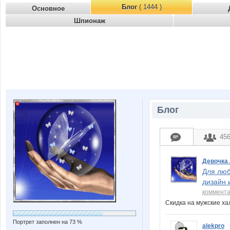
Блог
( 1444 )
Основное
Шпионаж
Блог
45
Девочка
Для люб
дизайн 
коммент
Скидка на мужские х
Портрет заполнен на 73 %
alekpro