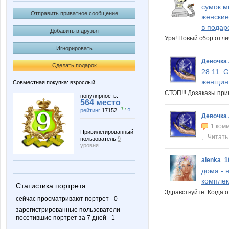
сумок мн
Отправить приватное сообщение
женские
в подар
Добавить в друзья
Ура! Новый сбор отл
Игнорировать
Девочка
Сделать подарок
28.11. 
женщин.
Совместная покупка: взрослый
СТОП!!! Дозаказы пр
популярность:
564 место
+7 ↑
рейтинг
17152
?
Девочка
1 ком
Привилегированный
,
Читать
пользователь
9
уровня
alenka_1
дома - 
комплек
Статистика портрета:
Здравствуйте. Когда 
сейчас просматривают портрет - 0
зарегистрированные пользователи
посетившие портрет за 7 дней - 1